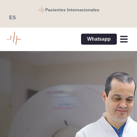
Pacientes Internacionales
ES
EN
Whatsapp
Directorio Médi
Pacientes 