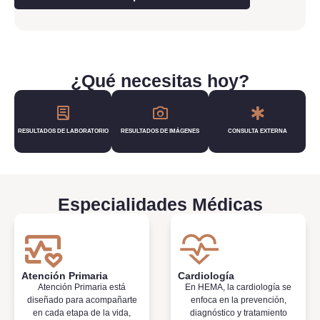
garantizar
seguridad y
calidad
¿Qué necesitas hoy?
Prepárate para tu viaje médico a
RESULTADOS DE LABORATORIO
RESULTADOS DE IMÁGENES
CONSULTA EXTERNA
República Dominicana
Conocer más
Especialidades Médicas
Atención Primaria
Cardiología
Atención Primaria está
En HEMA, la cardiología se
diseñado para acompañarte
enfoca en la prevención,
en cada etapa de la vida,
diagnóstico y tratamiento