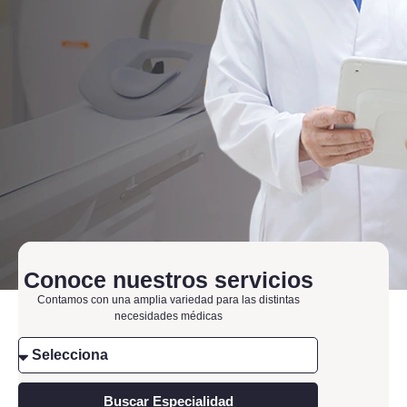
Conoce nuestros servicios
HEMA avanza en
Contamos con una amplia variedad para las distintas
necesidades médicas
un modelo de
apertura
escalonada para
Buscar Especialidad